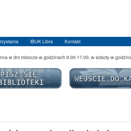
rzystania
IBUK Libra
Kontakt
ynna w dni robocze w godzinach 9.00-17.00, w soboty w godzin