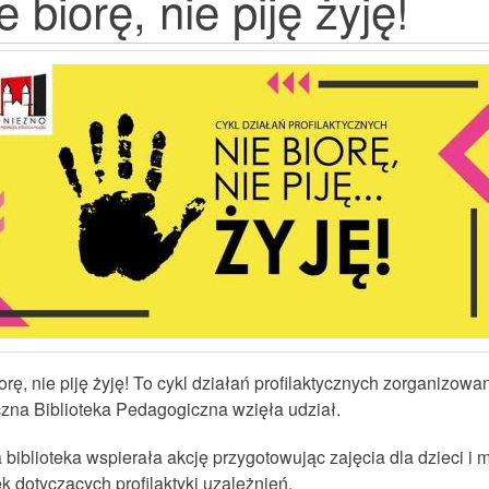
e biorę, nie piję żyję!
orę, nie piję żyję! To cykl działań profilaktycznych zorganizo
czna Biblioteka Pedagogiczna wzięła udział.
biblioteka wspierała akcję przygotowując zajęcia dla dzieci i
k dotyczących profilaktyki uzależnień.