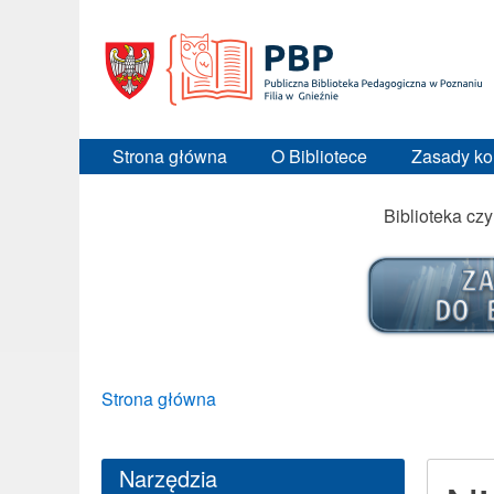
Strona główna
O Bibliotece
Zasady ko
Biblioteka cz
Breadcrumbs
You
Strona główna
are
here:
Narzędzia